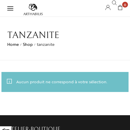
0
TANZANITE
Home
Shop
tanzanite
/
/
Aucun produit ne correspond à votre sélection.
ATELIER-BOUTIQUE