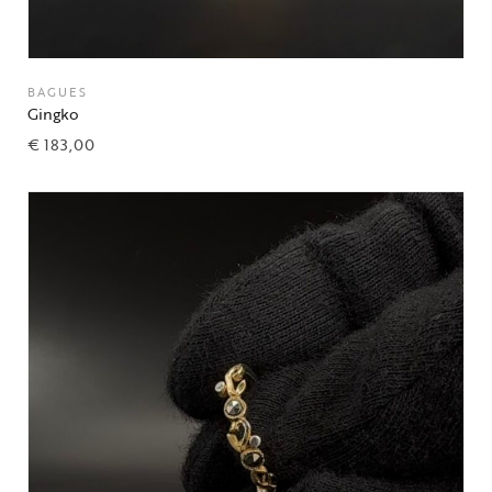
BAGUES
Gingko
€
183,00