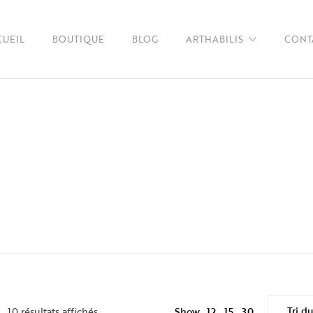
CUEIL
BOUTIQUE
BLOG
ARTHABILIS
CONT
À propos
FAQs
Tri d
12
10 résultats affichés
Show
15
30