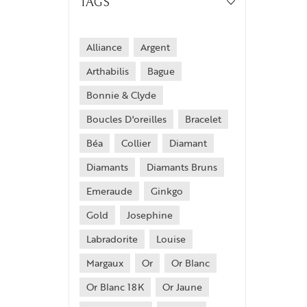
TAGS
Alliance
Argent
Arthabilis
Bague
Bonnie & Clyde
Boucles D'oreilles
Bracelet
Béa
Collier
Diamant
Diamants
Diamants Bruns
Emeraude
Ginkgo
Gold
Josephine
Labradorite
Louise
Margaux
Or
Or Blanc
Or Blanc 18K
Or Jaune