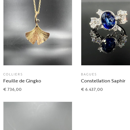
COLLIERS
BAGUES
Feuille de Gingko
Constellation Saphir
€
736,00
€
6.437,00