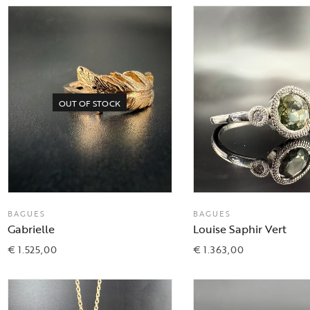
OUT OF STOCK
BAGUES
BAGUES
Gabrielle
Louise Saphir Vert
€
1.525,00
€
1.363,00