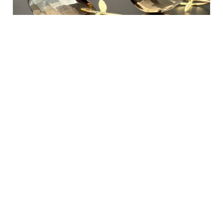
BOUCLES D'OREILLES
Pietre Quartz fume
€
325,00