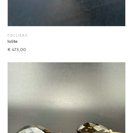
COLLIERS
Iolite
€
473,00