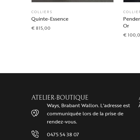
COLLIERS
COLLIE
Quinte-Essence
Penden
Or
€
815,00
€
100,
ATELIER-BOUTIQUE
Ways, Brabant Wallon. L'adresse est
communiquée lors de la prise de
rendez-vous.
0475 54 38 07