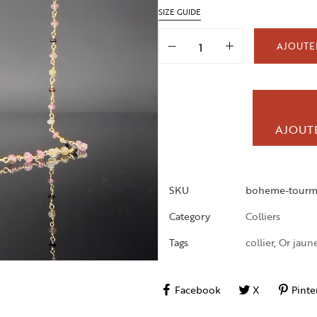
SIZE GUIDE
AJOUTER
AJOUTE
SKU
boheme-tourm
Category
Colliers
Tags
collier
,
Or jaun
Facebook
X
Pinte