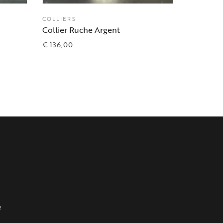
COLLIERS
COLLIERS
Collier Ruche Argent
Collier 
€
136,00
€
177,00
e