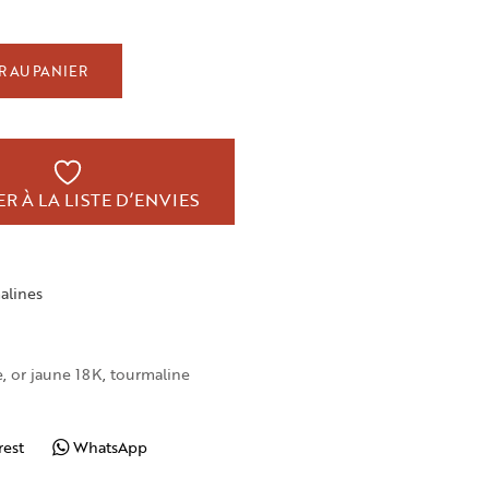
 AU PANIER
R À LA LISTE D’ENVIES
alines
e
,
or jaune 18K
,
tourmaline
rest
WhatsApp