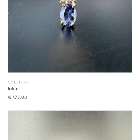
COLLIERS
Iolite
€
473,00