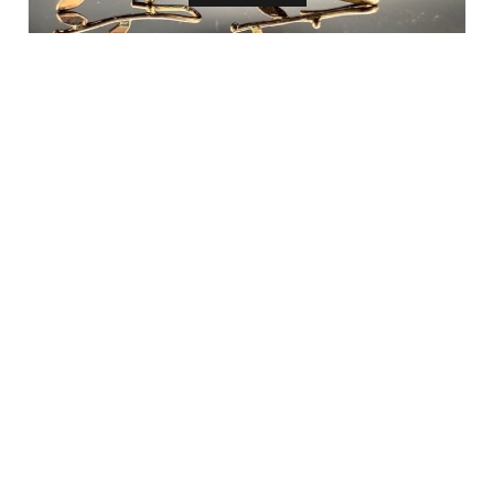
BOUCLES D'OREILLES
Eden feuilles
€
335,00