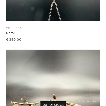
COLLIERS
Neroli
€
360,00
OUT OF STOCK