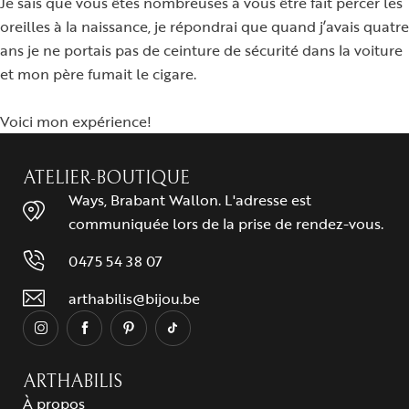
Je sais que vous êtes nombreuses à vous être fait percer les
oreilles à la naissance, je répondrai que quand j’avais quatre
ans je ne portais pas de ceinture de sécurité dans la voiture
et mon père fumait le cigare.
Voici mon expérience!
ATELIER-BOUTIQUE
Ways, Brabant Wallon. L'adresse est
communiquée lors de la prise de rendez-vous.
0475 54 38 07
arthabilis@bijou.be
ARTHABILIS
À propos