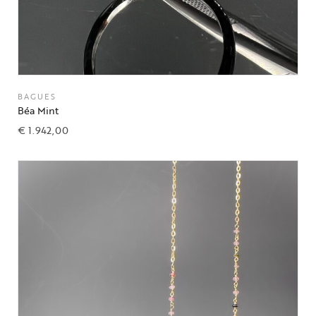
BAGUES
Béa Mint
€
1.942,00