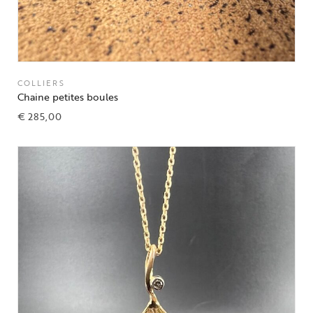
COLLIERS
Chaine petites boules
€
285,00