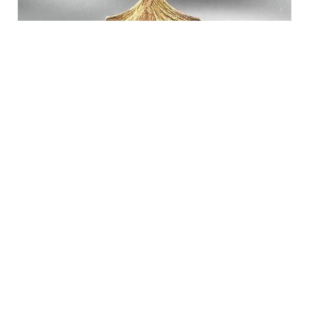
COLLIERS
Feuille de Gingko
€
736,00