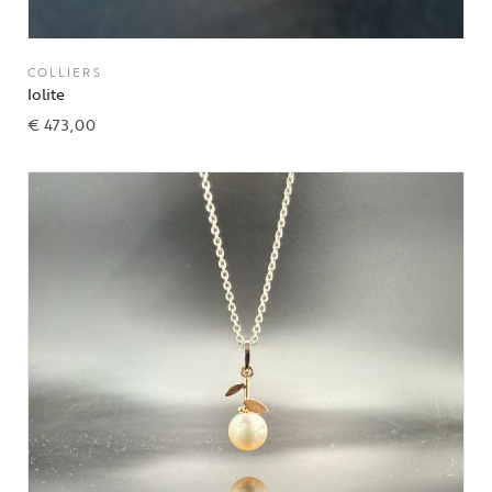
COLLIERS
Iolite
€
473,00