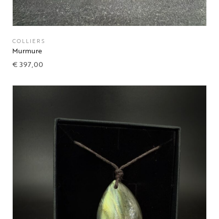
COLLIERS
Murmure
€
397,00